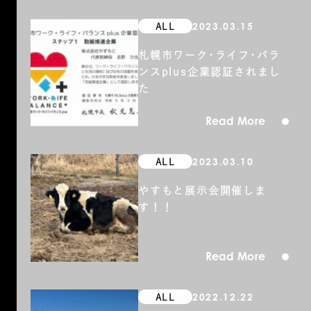
2023.03.15
ALL
札幌市ワーク･ライフ･バラ
ンスplus企業認証されまし
た
Read More
2023.03.10
ALL
やすもと展示会開催しま
す！！
Read More
2022.12.22
ALL